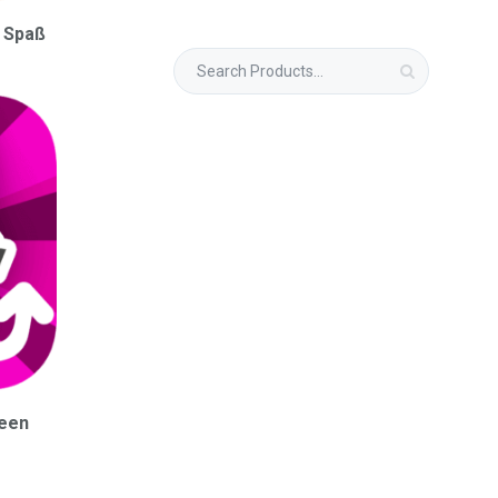
 Spaß
ween