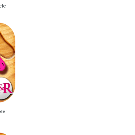
ele
le: