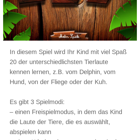
In diesem Spiel wird Ihr Kind mit viel Spaß
20 der unterschiedlichsten Tierlaute
kennen lernen, z.B. vom Delphin, vom
Hund, von der Fliege oder der Kuh.
Es gibt 3 Spielmodi:
– einen Freispielmodus, in dem das Kind
die Laute der Tiere, die es auswählt,
abspielen kann