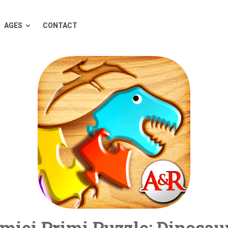
AGES
CONTACT
 miei Primi Puzzle: Dinosau