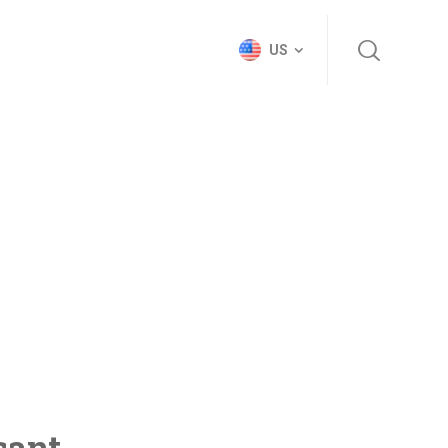
US
sant