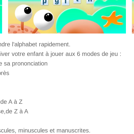
ndre l’alphabet rapidement.
iver votre enfant à jouer aux 6 modes de jeu :
e sa prononciation
près
,de A à Z
se,de Z à A
scules, minuscules et manuscrites.