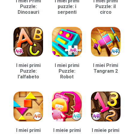
I miei Primi
I miei primi
I miei primi
Puzzle:
puzzle: i
Puzzle: il
Dinosauri
serpenti
circo
I miei primi
I miei primi
I miei Primi
Puzzle:
Puzzle:
Tangram 2
l’alfabeto
Robot
I miei primi
I mieie primi
I mieie primi