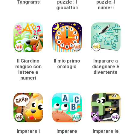
Tangrams​
puzzle : I
puzzle: I
giocattoli
numeri
Il Giardino
Il mio primo
Imparare a
magico con
orologio
disegnare è
lettere e
divertente
numeri
Imparare i
Imparare
Imparare le