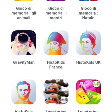
Gioco di
Gioco di
Gioco di
memoria : gli
memoria : i
memoria :
animali
mostri
Natale
GravityMan
HistoKids
HistoKids UK
France
HistoKids
I miei primi
I miei primi