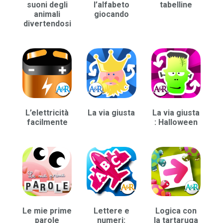
suoni degli
l’alfabeto
tabelline
animali
giocando
divertendosi
L’elettricità
La via giusta
La via giusta
facilmente
: Halloween
Le mie prime
Lettere e
Logica con
parole
numeri:
la tartaruga