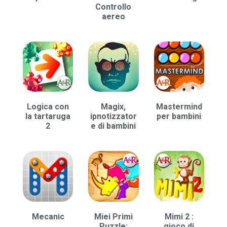
Controllo
aereo
Logica con
Magix,
Mastermind
la tartaruga
ipnotizzator
per bambini
2
e di bambini
Mecanic
Miei Primi
Mimi 2 :
Puzzle:
gioco di