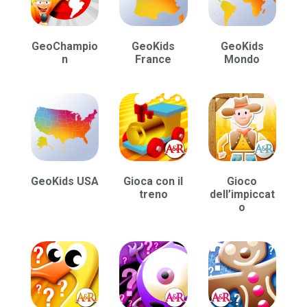
GeoChampio
GeoKids
GeoKids
n
France
Mondo
GeoKids USA
Gioca con il
Gioco
treno
dell’impiccat
o