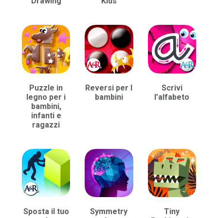
Drawing
Kids
Puzzle in
Reversi per I
Scrivi
legno per i
bambini
l’alfabeto
bambini,
infanti e
ragazzi
Sposta il tuo
Symmetry
Tiny