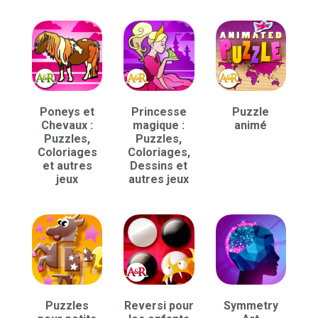
Poneys et
Princesse
Puzzle
Chevaux :
magique :
animé
Puzzles,
Puzzles,
Coloriages
Coloriages,
et autres
Dessins et
jeux
autres jeux
Puzzles
Reversi pour
Symmetry