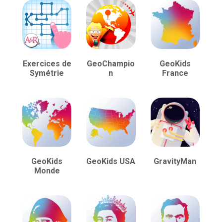
Exercices de
GeoChampio
GeoKids
Symétrie
n
France
GeoKids
GeoKids USA
GravityMan
Monde