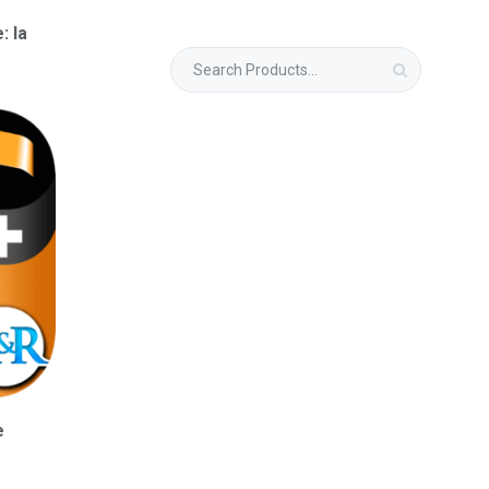
: la
e